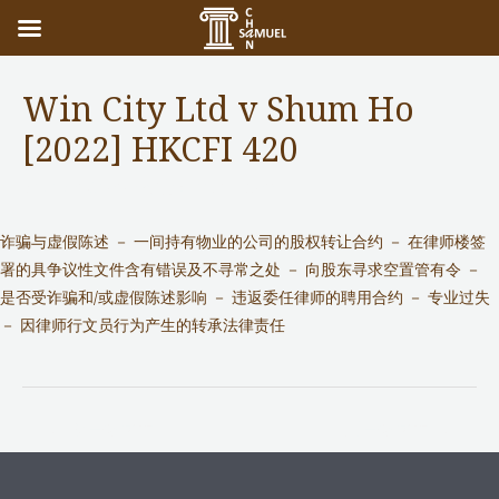
Win City Ltd v Shum Ho
[2022] HKCFI 420
Notable Cases
/ 作者：
adminuser
诈骗与虚假陈述 － 一间持有物业的公司的股权转让合约 － 在律师楼签
署的具争议性文件含有错误及不寻常之处 － 向股东寻求空置管有令 －
是否受诈骗和/或虚假陈述影响 － 违返委任律师的聘用合约 － 专业过失
－ 因律师行文员行为产生的转承法律责任
←
前一篇文章
后一篇文章
→