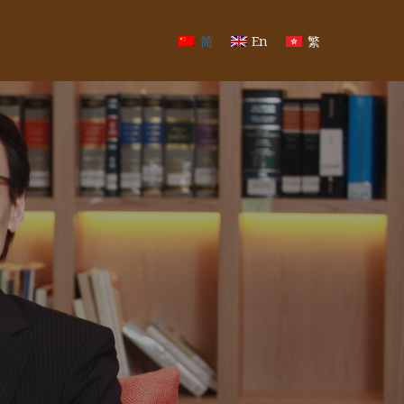
简
En
繁