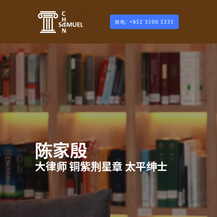
致电: +852 3500 5335
陈家殷
大律师 铜紫荆星章 太平绅士