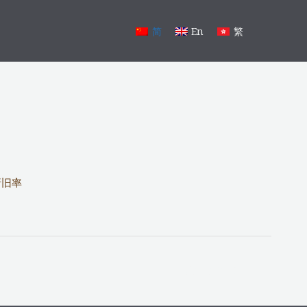
简
En
繁
折旧率
后一篇文章
→