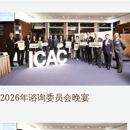
2026年谘询委员会晚宴
ICAC Operations Review Committee
,
Public Services
/ 作者：
Samuel Chan