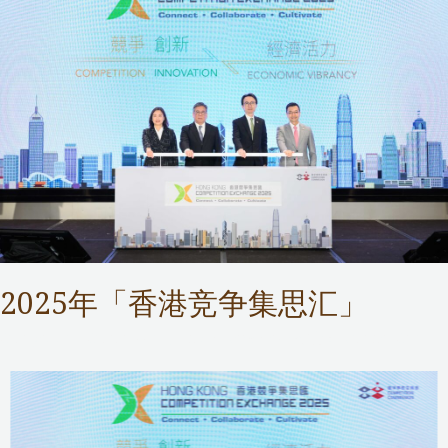
2025年「香港竞争集思汇」
Competition Commission
,
Public Services
/ 作者：
Samuel Chan