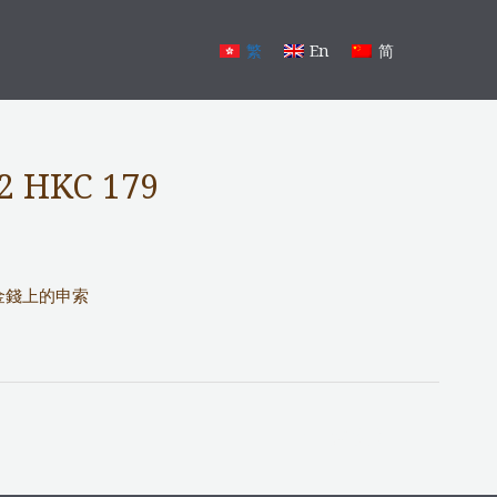
繁
En
简
 2 HKC 179
金錢上的申索
下一篇 文章
→