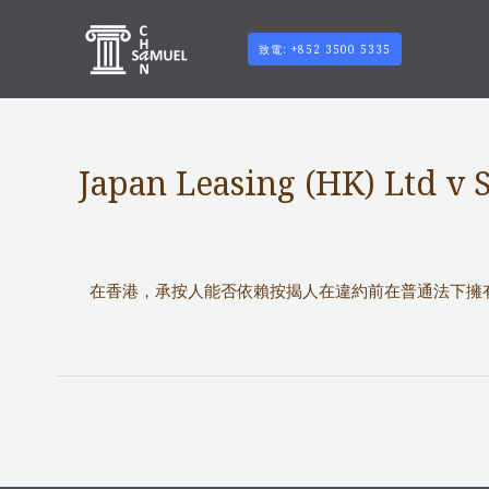
致電: +852 3500 5335
Japan Leasing (HK) Ltd v 
Notable Cases
/ 作者:
adminuser
在香港，承按人能否依賴按揭人在違約前在普通法下擁有
←
上一篇 文章